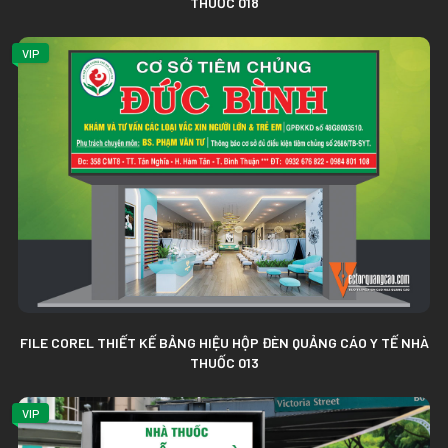
THUỐC 018
VIP
FILE COREL THIẾT KẾ BẢNG HIỆU HỘP ĐÈN QUẢNG CÁO Y TẾ NHÀ
THUỐC 013
VIP