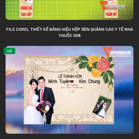
FILE COREL THIẾT KẾ BẢNG HIỆU HỘP ĐÈN QUẢNG CÁO Y TẾ NHÀ
THUỐC 008
VIP