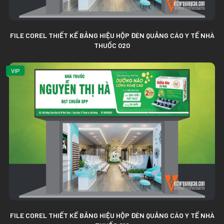
FILE COREL THIẾT KẾ BẢNG HIỆU HỘP ĐÈN QUẢNG CÁO Y TẾ NHÀ
THUỐC 020
VIP
FILE COREL THIẾT KẾ BẢNG HIỆU HỘP ĐÈN QUẢNG CÁO Y TẾ NHÀ