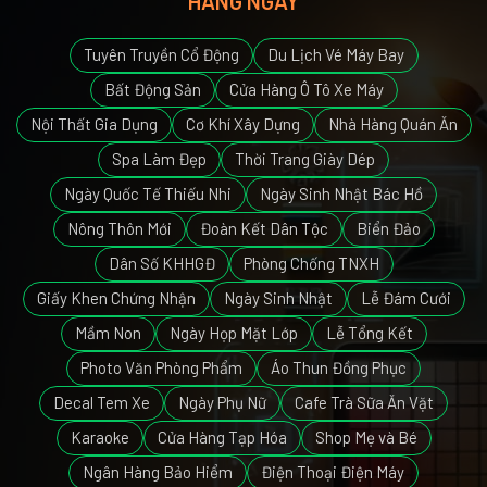
HÀNG NGÀY
Tuyên Truyền Cổ Động
Du Lịch Vé Máy Bay
Bất Động Sản
Cửa Hàng Ô Tô Xe Máy
Nội Thất Gia Dụng
Cơ Khí Xây Dựng
Nhà Hàng Quán Ăn
Spa Làm Đẹp
Thời Trang Giày Dép
Ngày Quốc Tế Thiếu Nhi
Ngày Sinh Nhật Bác Hồ
Nông Thôn Mới
Đoàn Kết Dân Tộc
Biển Đảo
Dân Số KHHGĐ
Phòng Chống TNXH
Giấy Khen Chứng Nhận
Ngày Sinh Nhật
Lễ Đám Cưới
Mầm Non
Ngày Họp Mặt Lớp
Lễ Tổng Kết
Photo Văn Phòng Phẩm
Áo Thun Đồng Phục
Decal Tem Xe
Ngày Phụ Nữ
Cafe Trà Sữa Ăn Vặt
Karaoke
Cửa Hàng Tạp Hóa
Shop Mẹ và Bé
Ngân Hàng Bảo Hiểm
Điện Thoại Điện Máy