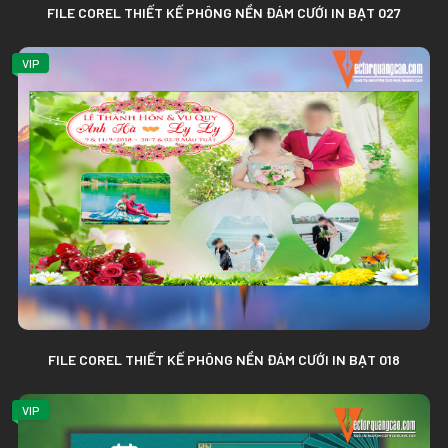
FILE COREL THIẾT KẾ PHÔNG NỀN ĐÁM CƯỚI IN BẠT 027
VIP
FILE COREL THIẾT KẾ PHÔNG NỀN ĐÁM CƯỚI IN BẠT 018
VIP