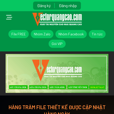
Đăng ký
Đăng nhập
File FREE
Nhóm Zalo
Nhóm Facebook
Tin tức
Gói VIP
HÀNG TRĂM FILE THIẾT KẾ ĐƯỢC CẬP NHẬT