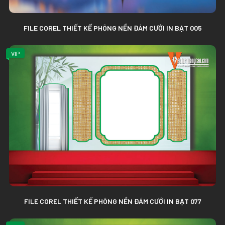
FILE COREL THIẾT KẾ PHÔNG NỀN ĐÁM CƯỚI IN BẠT 005
VIP
FILE COREL THIẾT KẾ PHÔNG NỀN ĐÁM CƯỚI IN BẠT 077