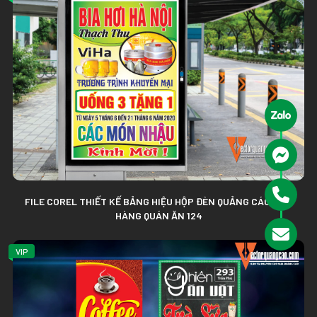
FILE COREL THIẾT KẾ BẢNG HIỆU HỘP ĐÈN QUẢNG CÁO NHÀ
HÀNG QUÁN ĂN 124
VIP