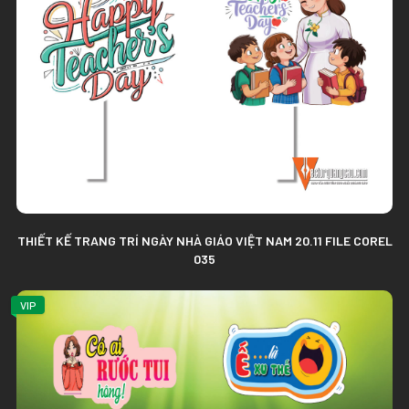
THIẾT KẾ TRANG TRÍ NGÀY NHÀ GIÁO VIỆT NAM 20.11 FILE COREL
035
VIP