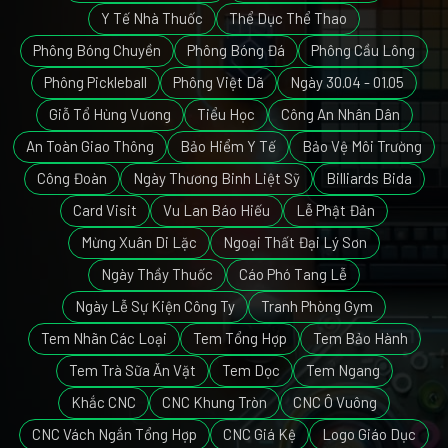
Y Tế Nhà Thuốc
Thể Dục Thể Thao
Phông Bóng Chuyền
Phông Bóng Đá
Phông Cầu Lông
Phông Pickleball
Phông Việt Dã
Ngày 30.04 - 01.05
Giỗ Tổ Hùng Vương
Tiểu Học
Công An Nhân Dân
An Toàn Giao Thông
Bảo Hiểm Y Tế
Bảo Vệ Môi Trường
Công Đoàn
Ngày Thương Binh Liệt Sỹ
Billiards Bida
Card Visit
Vu Lan Báo Hiếu
Lễ Phật Đản
Mừng Xuân Di Lặc
Ngoại Thất Đại Lý Sơn
Ngày Thầy Thuốc
Cáo Phó Tang Lễ
Ngày Lễ Sự Kiện Công Ty
Tranh Phòng Gym
Tem Nhãn Các Loại
Tem Tổng Hợp
Tem Bảo Hành
Tem Trà Sữa Ăn Vặt
Tem Dọc
Tem Ngang
Khắc CNC
CNC Khung Tròn
CNC Ô Vuông
CNC Vách Ngắn Tổng Hợp
CNC Giá Kệ
Logo Giáo Dục