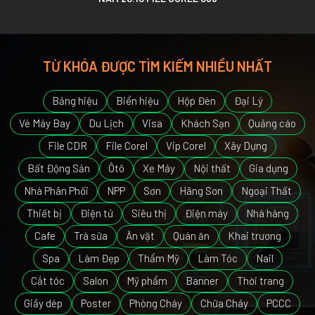
TỪ KHÓA ĐƯỢC TÌM KIẾM NHIỀU NHẤT
Bảng hiệu
Biển hiệu
Hộp Đèn
Đại Lý
Vé Máy Bay
Du Lịch
Visa
Khách Sạn
Quảng cáo
File CDR
File Corel
Vip Corel
Xây Dựng
Bất Động Sản
Ôtô
Xe Máy
Nội thất
Gia dụng
Nhà Phân Phối
NPP
Sơn
Hãng Sơn
Ngoại Thất
Thiết bị
Điện tử
Siêu thị
Điện máy
Nhà hàng
Cafe
Trà sữa
Ăn vặt
Quán ăn
Khai trương
Spa
Làm Đẹp
Thẩm Mỹ
Làm Tóc
Nail
Cắt tóc
Salon
Mỹ phẩm
Banner
Thời trang
Giầy dép
Poster
Phòng Cháy
Chữa Cháy
PCCC