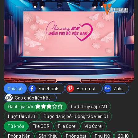
Chia sẻ
Facebook
Pinterest
Zalo
Sao chép liên kết
Đánh giá 3/5:
Lượt truy cập:
231
Lượt tải về:
0
Được đăng bởi:
Cộng tác viên 01
Từ khóa
File CDR
File Corel
Vip Corel
Phông Nền
Sân Khấu
Phông bạt
Phụ Nữ
20.10