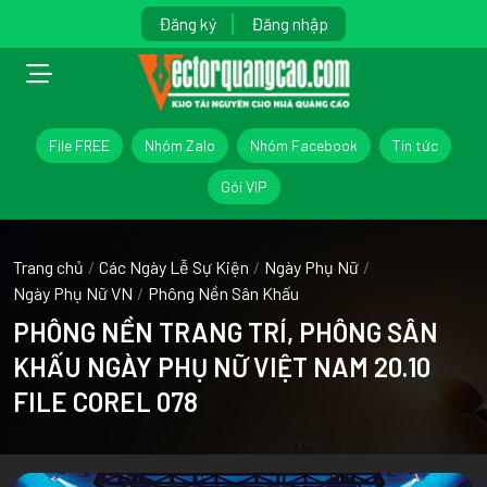
Đăng ký
Đăng nhập
File FREE
Nhóm Zalo
Nhóm Facebook
Tin tức
Gói VIP
Trang chủ
/
Các Ngày Lễ Sự Kiện
/
Ngày Phụ Nữ
/
Ngày Phụ Nữ VN
/
Phông Nền Sân Khấu
PHÔNG NỀN TRANG TRÍ, PHÔNG SÂN
KHẤU NGÀY PHỤ NỮ VIỆT NAM 20.10
FILE COREL 078