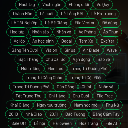
Hashtag
Vách ngăn
Phông cưới
Vu Quy
Thành Hôn
Lễ cưới
Lễ Tổng Kết
Lễ Ra Trường
Lễ Tốt Nghiệp
Lễ Bế Giảng
File Vector
Đồ dùng
Học tập
Nhãn tập
Nhãn vở
Áo Phông
Áo Thun
Áo lớp
Áo học sinh
Decal
Tem Xe
Exciter
Bảng Tên Cưới
Vision
Sirius
Air Blade
Wave
Bậc Thang
Chữ Cái Số
Vận động
Bảo vệ
Môi trường
Đèn Led
Trang Trí Đường Phố
Trang Trí Cổng Chào
Trang Trí Cột Điện
Trang Trí Đường Phố
Cửa Cổng
Chibi
Nhân vật
Tết Trung Thu
Chị Hằng
Chú Cuội
File Free
Khai Giảng
Ngày tựu trường
Năm học mới
Phụ Nữ
20.10
Nhà Giáo
20.11
Báo Tường
Bảng Cầm Tay
Sale Off
Lễ hội
Halloween
Hóa Trang
File AI