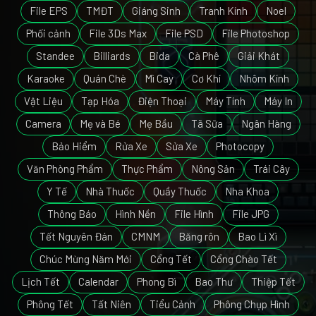
File EPS
TMĐT
Giáng Sinh
Tranh Kính
Noel
Phối cảnh
File 3Ds Max
File PSD
File Photoshop
Standee
Billiards
Bida
Cà Phê
Giải Khát
Karaoke
Quán Chè
Mì Cay
Cơ Khí
Nhôm Kính
Vật Liệu
Tạp Hóa
Điện Thoại
Máy Tính
Máy In
Camera
Mẹ và Bé
Mẹ Bầu
Tã Sữa
Ngân Hàng
Bảo Hiểm
Rửa Xe
Sửa Xe
Photocopy
Văn Phòng Phẩm
Thực Phẩm
Nông Sản
Trái Cây
Y Tế
Nhà Thuốc
Quầy Thuốc
Nha Khoa
Thông Báo
Hình Nền
File Hình
File JPG
Tết Nguyên Đán
CMNM
Băng rôn
Bao Lì Xì
Chúc Mừng Năm Mới
Cổng Tết
Cổng Chào Tết
Lịch Tết
Calendar
Phong Bì
Bao Thư
Thiệp Tết
Phông Tết
Tất Niên
Tiểu Cảnh
Phông Chụp Hình