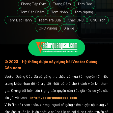
Phòng Tập Gym
Trăng Rằm
Tem Dọc
Tem Sản Phẩm
Tem Nhãn
Tem Ngang
Tem Bảo Hành
Team Trà Sữa
Khắc CNC
CNC Tròn
CNC Vuông
Giá Kệ
© 2023 – Hệ thống được xây dựng bởi Vector Quảng
Cáo.com
Vector Quảng Cáo đã cố gắng thu thập và mua tài nguyên từ nhiều
trang khác nhau để hỗ trợ tốt nhất có thể cho thành viên khi tham
gia. Chúng tôi luôn tôn trọng bản quyền của tác giả nếu có yêu cầu
xin gửi về e.mail:
info@vectorquangcao.com
Vì là file để tham khảo, xin mọi người cố gắng kiểm duyệt nội dung và
hình ảnh trước khi in ấn nhất là những file có nội dung tuyên truyền cổ