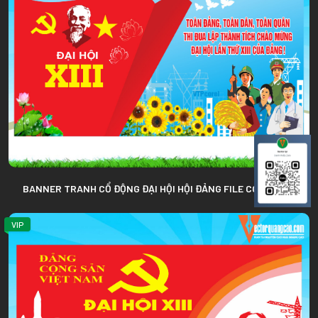
BANNER TRANH CỔ ĐỘNG ĐẠI HỘI HỘI ĐẢNG FILE COREL 006
VIP