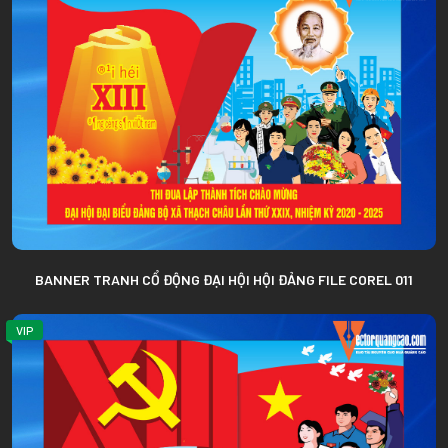
BANNER TRANH CỔ ĐỘNG ĐẠI HỘI HỘI ĐẢNG FILE COREL 011
VIP