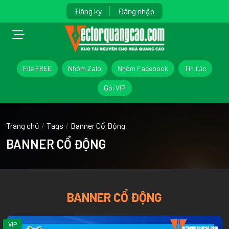
Đăng ký
Đăng nhập
File FREE
Nhóm Zalo
Nhóm Facebook
Tin tức
Gói VIP
Trang chủ
/
Tags
/
Banner Cổ Động
BANNER CỔ ĐỘNG
BANNER CỔ ĐỘNG
VIP