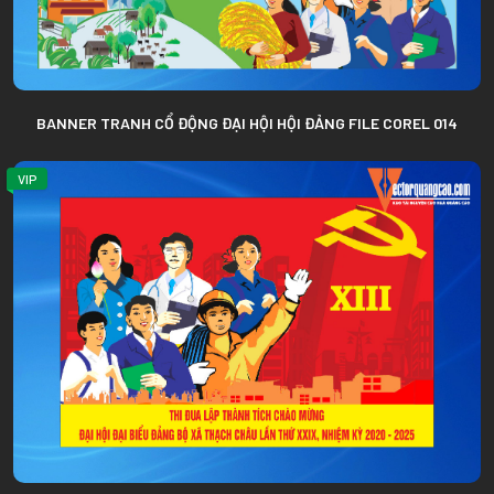
BANNER TRANH CỔ ĐỘNG ĐẠI HỘI HỘI ĐẢNG FILE COREL 014
VIP