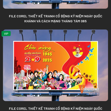
FILE COREL THIẾT KẾ TRANH CỔ ĐỘNG KỶ NIỆM NGÀY QUỐC
KHÁNH VÀ CÁCH MẠNG THÁNG TÁM 065
VIP
FILE COREL THIẾT KẾ TRANH CỔ ĐỘNG KỶ NIỆM NGÀY QUỐC