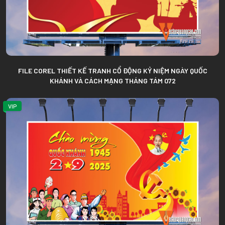
FILE COREL THIẾT KẾ TRANH CỔ ĐỘNG KỶ NIỆM NGÀY QUỐC
KHÁNH VÀ CÁCH MẠNG THÁNG TÁM 072
VIP