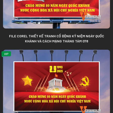
FILE COREL THIẾT KẾ TRANH CỔ ĐỘNG KỶ NIỆM NGÀY QUỐC
KHÁNH VÀ CÁCH MẠNG THÁNG TÁM 078
VIP