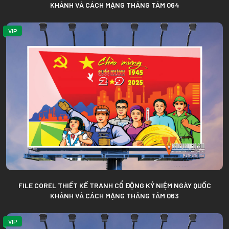
KHÁNH VÀ CÁCH MẠNG THÁNG TÁM 064
VIP
FILE COREL THIẾT KẾ TRANH CỔ ĐỘNG KỶ NIỆM NGÀY QUỐC
KHÁNH VÀ CÁCH MẠNG THÁNG TÁM 063
VIP