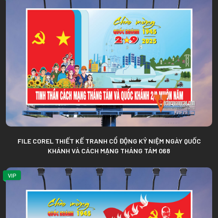
FILE COREL THIẾT KẾ TRANH CỔ ĐỘNG KỶ NIỆM NGÀY QUỐC
KHÁNH VÀ CÁCH MẠNG THÁNG TÁM 068
VIP