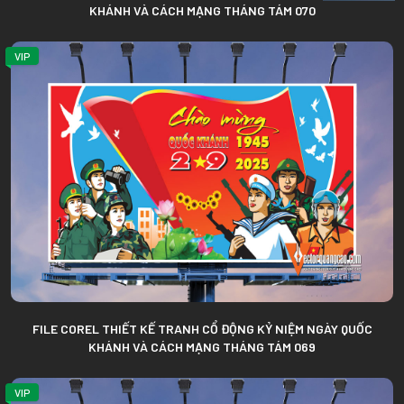
KHÁNH VÀ CÁCH MẠNG THÁNG TÁM 070
VIP
FILE COREL THIẾT KẾ TRANH CỔ ĐỘNG KỶ NIỆM NGÀY QUỐC
KHÁNH VÀ CÁCH MẠNG THÁNG TÁM 069
VIP