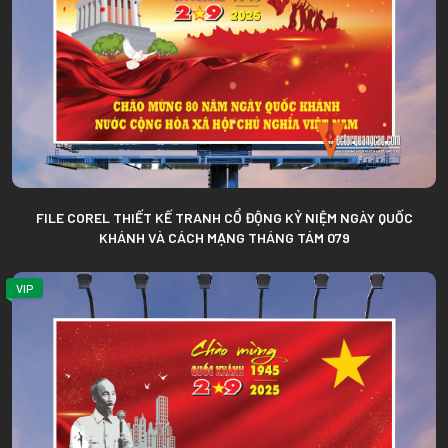
FILE COREL THIẾT KẾ TRANH CỔ ĐỘNG KỶ NIỆM NGÀY QUỐC
KHÁNH VÀ CÁCH MẠNG THÁNG TÁM 079
VIP