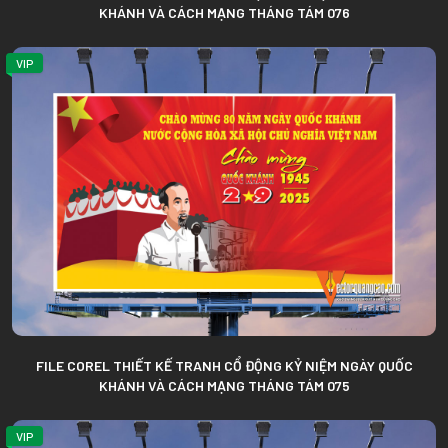
KHÁNH VÀ CÁCH MẠNG THÁNG TÁM 076
VIP
FILE COREL THIẾT KẾ TRANH CỔ ĐỘNG KỶ NIỆM NGÀY QUỐC
KHÁNH VÀ CÁCH MẠNG THÁNG TÁM 075
VIP