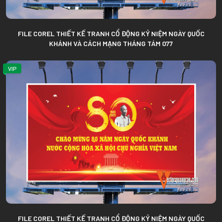
FILE COREL THIẾT KẾ TRANH CỔ ĐỘNG KỶ NIỆM NGÀY QUỐC
KHÁNH VÀ CÁCH MẠNG THÁNG TÁM 077
VIP
FILE COREL THIẾT KẾ TRANH CỔ ĐỘNG KỶ NIỆM NGÀY QUỐC