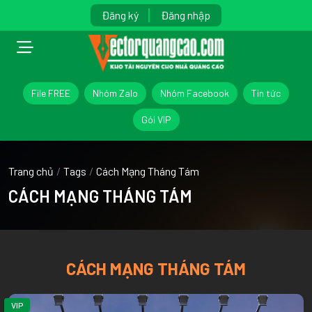
Đăng ký
Đăng nhập
File FREE
Nhóm Zalo
Nhóm Facebook
Tin tức
Gói VIP
Trang chủ
/
Tags
/
Cách Mạng Tháng Tám
CÁCH MẠNG THÁNG TÁM
CÁCH MẠNG THÁNG TÁM
VIP