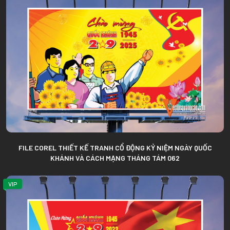
FILE COREL THIẾT KẾ TRANH CỔ ĐỘNG KỶ NIỆM NGÀY QUỐC
KHÁNH VÀ CÁCH MẠNG THÁNG TÁM 062
VIP