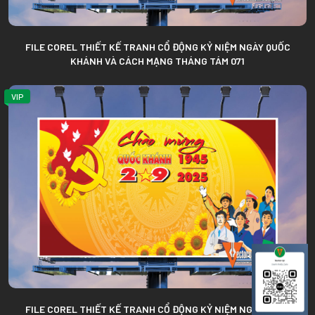
FILE COREL THIẾT KẾ TRANH CỔ ĐỘNG KỶ NIỆM NGÀY QUỐC
KHÁNH VÀ CÁCH MẠNG THÁNG TÁM 071
VIP
FILE COREL THIẾT KẾ TRANH CỔ ĐỘNG KỶ NIỆM NGÀY QUỐC