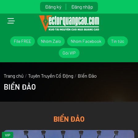
Đăng ký
Đăng nhập
File FREE
Nhóm Zalo
Nhóm Facebook
Tin tức
Gói VIP
Trang chủ
/
Tuyên Truyền Cổ Động
/
Biển Đảo
BIỂN ĐẢO
BIỂN ĐẢO
VIP