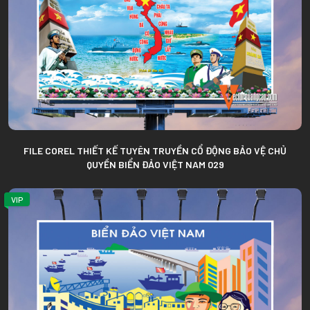
FILE COREL THIẾT KẾ TUYÊN TRUYỀN CỔ ĐỘNG BẢO VỆ CHỦ
QUYỀN BIỂN ĐẢO VIỆT NAM 029
VIP