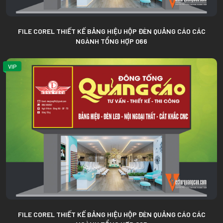
FILE COREL THIẾT KẾ BẢNG HIỆU HỘP ĐÈN QUẢNG CÁO CÁC
NGÀNH TỔNG HỢP 066
VIP
FILE COREL THIẾT KẾ BẢNG HIỆU HỘP ĐÈN QUẢNG CÁO CÁC