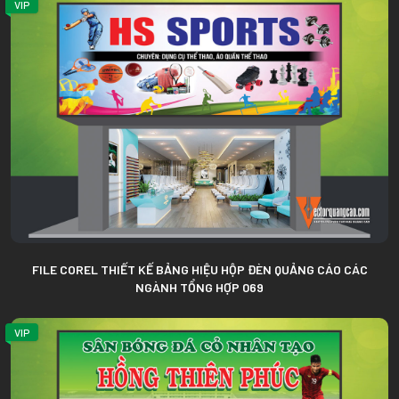
VIP
FILE COREL THIẾT KẾ BẢNG HIỆU HỘP ĐÈN QUẢNG CÁO CÁC
NGÀNH TỔNG HỢP 069
VIP