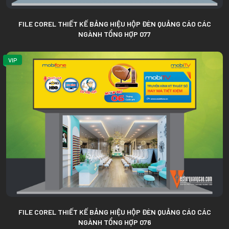
FILE COREL THIẾT KẾ BẢNG HIỆU HỘP ĐÈN QUẢNG CÁO CÁC
NGÀNH TỔNG HỢP 077
VIP
FILE COREL THIẾT KẾ BẢNG HIỆU HỘP ĐÈN QUẢNG CÁO CÁC
NGÀNH TỔNG HỢP 076