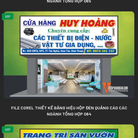
NGÀNH TỔNG HỢP 065
VIP
FILE COREL THIẾT KẾ BẢNG HIỆU HỘP ĐÈN QUẢNG CÁO CÁC
NGÀNH TỔNG HỢP 064
VIP