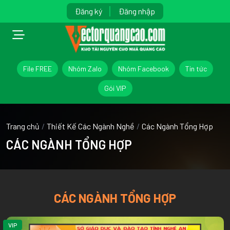
Đăng ký
Đăng nhập
File FREE
Nhóm Zalo
Nhóm Facebook
Tin tức
Gói VIP
Trang chủ
/
Thiết Kế Các Ngành Nghề
/
Các Ngành Tổng Hợp
CÁC NGÀNH TỔNG HỢP
CÁC NGÀNH TỔNG HỢP
VIP