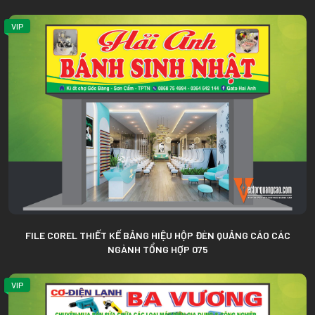
VIP
FILE COREL THIẾT KẾ BẢNG HIỆU HỘP ĐÈN QUẢNG CÁO CÁC
NGÀNH TỔNG HỢP 075
VIP