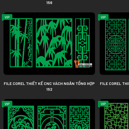
156
VIP
VIP
FILE COREL THIẾT KẾ CNC VÁCH NGĂN TỔNG HỢP
FILE COREL TH
152
VIP
VIP