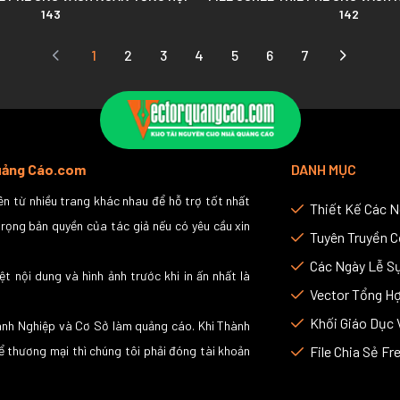
143
142
1
2
3
4
5
6
7
Quảng Cáo.com
DANH MỤC
n từ nhiều trang khác nhau để hỗ trợ tốt nhất
Thiết Kế Các 
trọng bản quyền của tác giả nếu có yêu cầu xin
Tuyên Truyền 
Các Ngày Lễ Sự
ệt nội dung và hình ảnh trước khi in ấn nhất là
Vector Tổng H
Khối Giáo Dục 
anh Nghiệp và Cơ Sở làm quảng cáo. Khi Thành
ể thương mại thì chúng tôi phải đóng tài khoản
File Chia Sẻ Fr