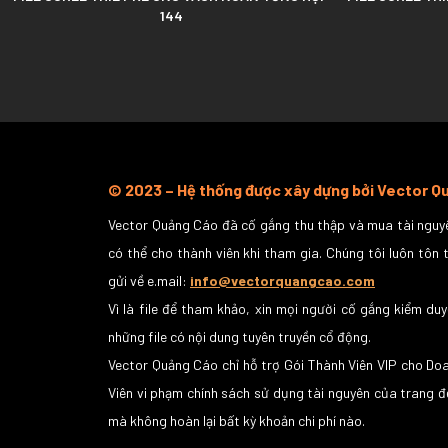
144
© 2023 – Hệ thống được xây dựng bởi Vector 
Vector Quảng Cáo đã cố gắng thu thập và mua tài nguyê
có thể cho thành viên khi tham gia. Chúng tôi luôn tôn 
gửi về e.mail:
info@vectorquangcao.com
Vì là file để tham khảo, xin mọi người cố gắng kiểm duy
những file có nội dung tuyên truyền cổ động.
Vector Quảng Cáo chỉ hỗ trợ Gói Thành Viên VIP cho Do
Viên vi phạm chính sách sử dụng tài nguyên của trang đ
mà không hoàn lại bất kỳ khoản chi phí nào.