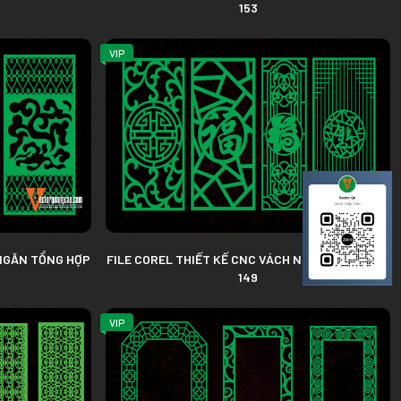
153
VIP
 NGĂN TỔNG HỢP
FILE COREL THIẾT KẾ CNC VÁCH NGĂN TỔNG HỢP
149
VIP