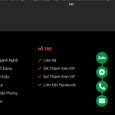
141
HỖ TRỢ
Ngành Nghề
Liên Hệ
Cổ Động
ĐK Thành Viên VIP
 Kiện
Gói Thành Viên VIP
ợp
Liên Kết Facebook
Văn Phòng
ee