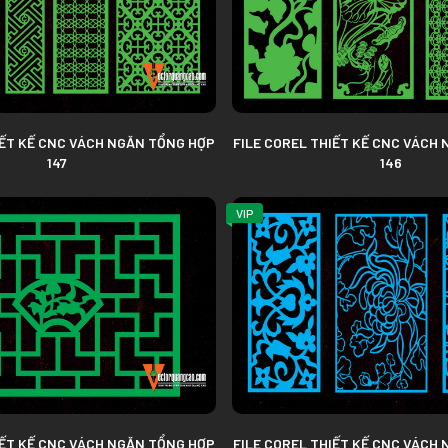
IẾT KẾ CNC VÁCH NGĂN TỔNG HỢP
FILE COREL THIẾT KẾ CNC VÁCH
147
146
VIP
IẾT KẾ CNC VÁCH NGĂN TỔNG HỢP
FILE COREL THIẾT KẾ CNC VÁCH