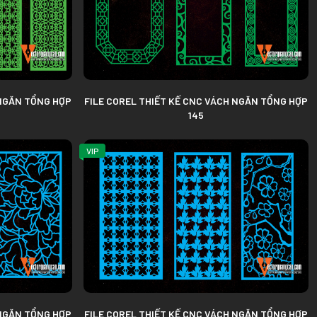
 NGĂN TỔNG HỢP
FILE COREL THIẾT KẾ CNC VÁCH NGĂN TỔNG HỢP
145
VIP
 NGĂN TỔNG HỢP
FILE COREL THIẾT KẾ CNC VÁCH NGĂN TỔNG HỢP