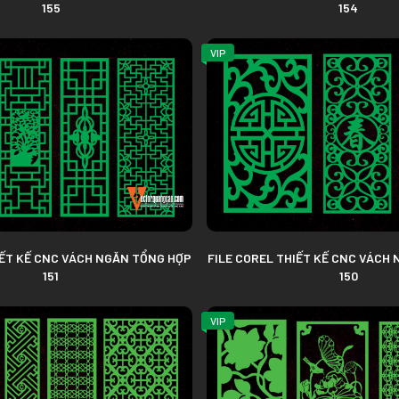
155
154
VIP
IẾT KẾ CNC VÁCH NGĂN TỔNG HỢP
FILE COREL THIẾT KẾ CNC VÁCH
151
150
VIP