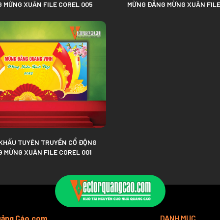
 MỪNG XUÂN FILE COREL 005
MỪNG ĐẢNG MỪNG XUÂN FILE
KHẤU TUYÊN TRUYỀN CỔ ĐỘNG
 MỪNG XUÂN FILE COREL 001
Quảng Cáo.com
DANH MỤC