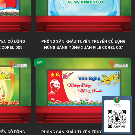
Phông Nền AI EPS
Phông Nền Corel
YỀN CỔ ĐỘNG
PHÔNG SÂN KHẤU TUYÊN TRUYỀN CỔ ĐỘNG
 COREL 008
MỪNG ĐẢNG MỪNG XUÂN FILE COREL 007
VIP
YỀN CỔ ĐỘNG
PHÔNG SÂN KHẤU TUYÊN TRUYỀN CỔ ĐỘNG