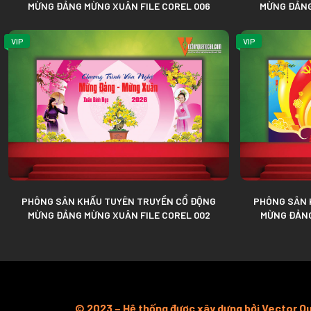
MỪNG ĐẢNG MỪNG XUÂN FILE COREL 006
MỪNG ĐẢNG
VIP
VIP
PHÔNG SÂN KHẤU TUYÊN TRUYỀN CỔ ĐỘNG
PHÔNG SÂN 
MỪNG ĐẢNG MỪNG XUÂN FILE COREL 002
MỪNG ĐẢNG
© 2023 – Hệ thống được xây dựng bởi Vector 