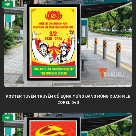
VIP
POSTER TUYÊN TRUYỀN CỔ ĐỘNG MỪNG ĐẢNG MỪNG XUÂN FILE
COREL 040
VIP