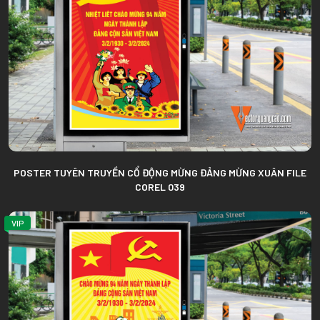
POSTER TUYÊN TRUYỀN CỔ ĐỘNG MỪNG ĐẢNG MỪNG XUÂN FILE
COREL 039
VIP