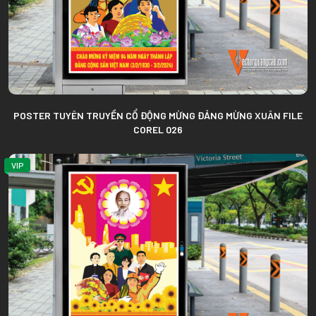
POSTER TUYÊN TRUYỀN CỔ ĐỘNG MỪNG ĐẢNG MỪNG XUÂN FILE
COREL 026
VIP