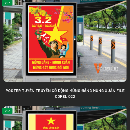
VIP
POSTER TUYÊN TRUYỀN CỔ ĐỘNG MỪNG ĐẢNG MỪNG XUÂN FILE
COREL 022
VIP