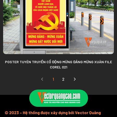
POSTER TUYÊN TRUYỀN CỔ ĐỘNG MỪNG ĐẢNG MỪNG XUÂN FILE
COREL 021
1
2
© 2023 – Hệ thống được xây dựng bởi Vector Quảng