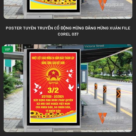
POSTER TUYÊN TRUYỀN CỔ ĐỘNG MỪNG ĐẢNG MỪNG XUÂN FILE
COREL 037
VIP