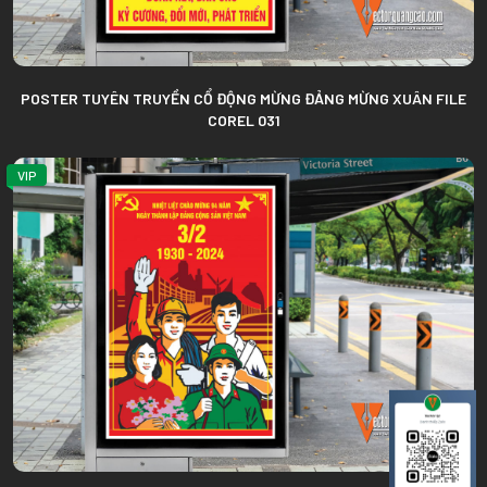
POSTER TUYÊN TRUYỀN CỔ ĐỘNG MỪNG ĐẢNG MỪNG XUÂN FILE
COREL 031
VIP