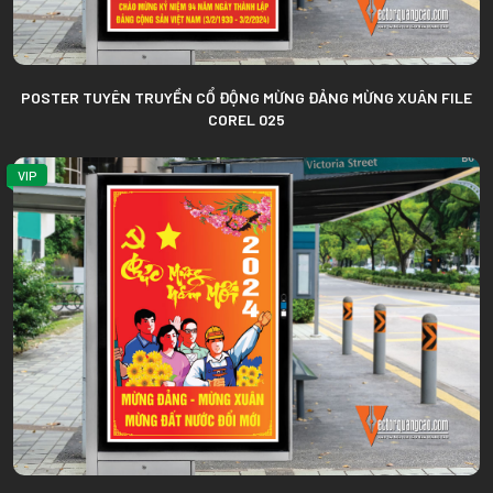
POSTER TUYÊN TRUYỀN CỔ ĐỘNG MỪNG ĐẢNG MỪNG XUÂN FILE
COREL 025
VIP