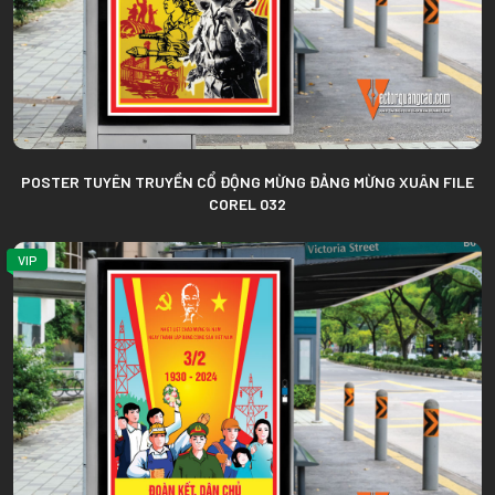
POSTER TUYÊN TRUYỀN CỔ ĐỘNG MỪNG ĐẢNG MỪNG XUÂN FILE
COREL 032
VIP