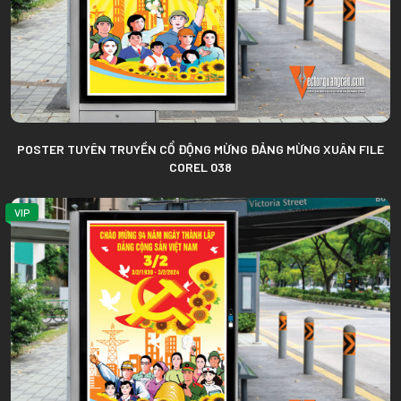
POSTER TUYÊN TRUYỀN CỔ ĐỘNG MỪNG ĐẢNG MỪNG XUÂN FILE
COREL 038
VIP