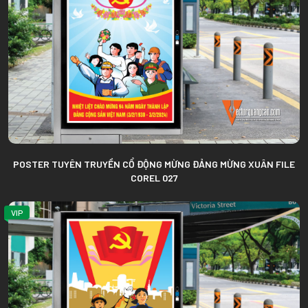
POSTER TUYÊN TRUYỀN CỔ ĐỘNG MỪNG ĐẢNG MỪNG XUÂN FILE
COREL 027
VIP