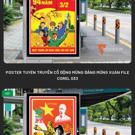
POSTER TUYÊN TRUYỀN CỔ ĐỘNG MỪNG ĐẢNG MỪNG XUÂN FILE
COREL 033
VIP