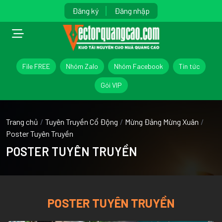
Đăng ký
Đăng nhập
File FREE
Nhóm Zalo
Nhóm Facebook
Tin tức
Gói VIP
Trang chủ
/
Tuyên Truyền Cổ Động
/
Mừng Đảng Mừng Xuân
/
Poster Tuyên Truyền
POSTER TUYÊN TRUYỀN
POSTER TUYÊN TRUYỀN