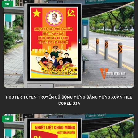
VIP
POSTER TUYÊN TRUYỀN CỔ ĐỘNG MỪNG ĐẢNG MỪNG XUÂN FILE
COREL 034
VIP