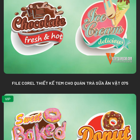
FILE COREL THIẾT KẾ TEM CHO QUÁN TRÀ SỮA ĂN VẶT 075
VIP