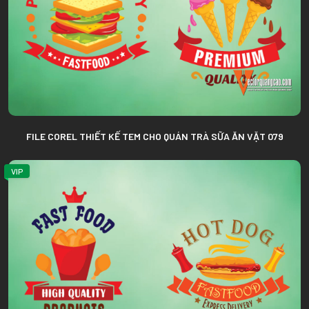
FILE COREL THIẾT KẾ TEM CHO QUÁN TRÀ SỮA ĂN VẶT 079
VIP