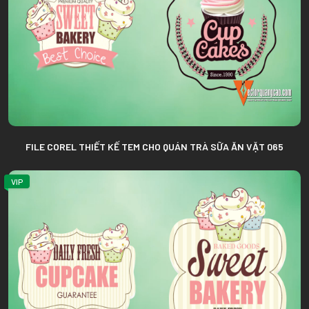
FILE COREL THIẾT KẾ TEM CHO QUÁN TRÀ SỮA ĂN VẶT 065
VIP