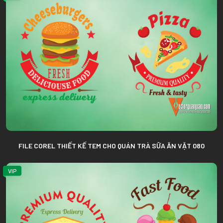
FILE COREL THIẾT KẾ TEM CHO QUÁN TRÀ SỮA ĂN VẶT 080
VIP