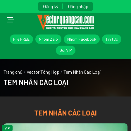
Đăng ký
Đăng nhập
File FREE
Nhóm Zalo
Nhóm Facebook
Tin tức
Gói VIP
Trang chủ
/
Vector Tổng Hợp
/
Tem Nhãn Các Loại
TEM NHÃN CÁC LOẠI
TEM NHÃN CÁC LOẠI
VIP