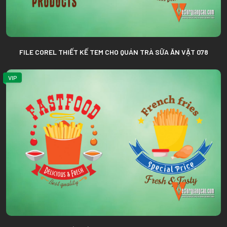
FILE COREL THIẾT KẾ TEM CHO QUÁN TRÀ SỮA ĂN VẶT 078
VIP