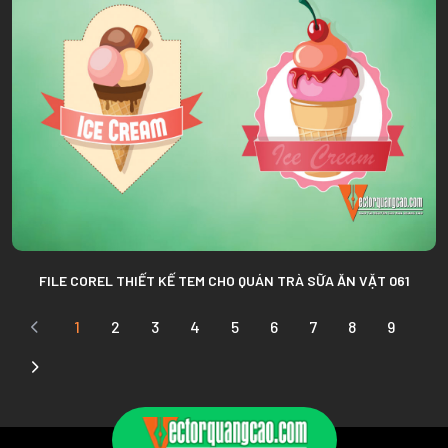
FILE COREL THIẾT KẾ TEM CHO QUÁN TRÀ SỮA ĂN VẶT 061
1
2
3
4
5
6
7
8
9