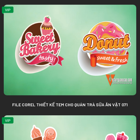
VIP
FILE COREL THIẾT KẾ TEM CHO QUÁN TRÀ SỮA ĂN VẶT 071
VIP