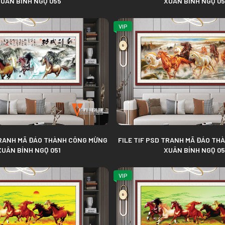
UÂN BÍNH NGỌ 055
XUÂN BÍNH NGỌ 0
VIP
TRANH MÃ ĐÁO THÀNH CÔNG MỪNG
FILE TIF PSD TRANH MÃ ĐÁO T
XUÂN BÍNH NGỌ 051
XUÂN BÍNH NGỌ 0
VIP