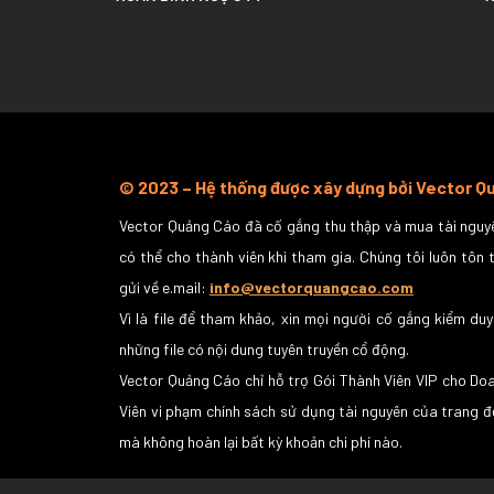
© 2023 – Hệ thống được xây dựng bởi Vector 
Vector Quảng Cáo đã cố gắng thu thập và mua tài nguyê
có thể cho thành viên khi tham gia. Chúng tôi luôn tôn 
gửi về e.mail:
info@vectorquangcao.com
Vì là file để tham khảo, xin mọi người cố gắng kiểm duy
những file có nội dung tuyên truyền cổ động.
Vector Quảng Cáo chỉ hỗ trợ Gói Thành Viên VIP cho Do
Viên vi phạm chính sách sử dụng tài nguyên của trang đ
mà không hoàn lại bất kỳ khoản chi phí nào.