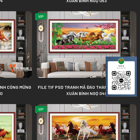
54
XUÂN BÍNH NGỌ 053
VIP
HÀNH CÔNG MỪNG
FILE TIF PSD TRANH MÃ ĐÁO THÀNH CÔNG MỪNG
50
XUÂN BÍNH NGỌ 049
VIP