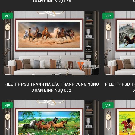
XUÂN BÍNH NGỌ 056
X
VIP
VIP
FILE TIF PSD TRANH MÃ ĐÁO THÀNH CÔNG MỪNG
FILE TIF PSD 
XUÂN BÍNH NGỌ 052
VIP
VIP